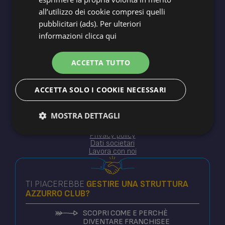
all’utilizzo dei cookie compresi quelli
Blue Holidays srl ©2025
pubblicitari (ads). Per ulteriori
XII Traversa 14 - Milano Marittima Cervia RA
informazioni
clicca qui
CIR ACC32621
P.IVA 02614790398
ACCETTA TUTTO
ACCETTA SOLO I COOKIE NECESSARI
MOSTRA DETTAGLI
Cookie policy
Privacy policy
Dati societari
Lavora con noi
TI PIACEREBBE
GESTIRE
UNA STRUTTURA
AZZURRO CLUB?
SCOPRI COME E PERCHÈ
DIVENTARE FRANCHISEE