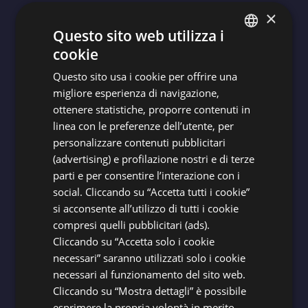
×
Questo sito web utilizza i
cookie
ITALIAN
Questo sito usa i cookie per offrire una
ENGLISH
migliore esperienza di navigazione,
FRENCH
ottenere statistiche, proporre contenuti in
linea con le preferenze dell’utente, per
GERMAN
ISCRIVITI ALLA NEWSLETTER
personalizzare contenuti pubblicitari
(advertising) e profilazione nostri e di terze
Per essere sempre aggiornato sul mondo
parti e per consentire l’interazione con i
e sulle attività di AZZURRO CLUB
social. Cliccando su “Accetta tutti i cookie”
VACANZE!
si acconsente all’utilizzo di tutti i cookie
compresi quelli pubblicitari (ads).
Cliccando su “Accetta solo i cookie
necessari” saranno utilizzati solo i cookie
ISCRIVITI
necessari al funzionamento del sito web.
Cliccando su “Mostra dettagli” è possibile
esprimere la propria volontà in merito