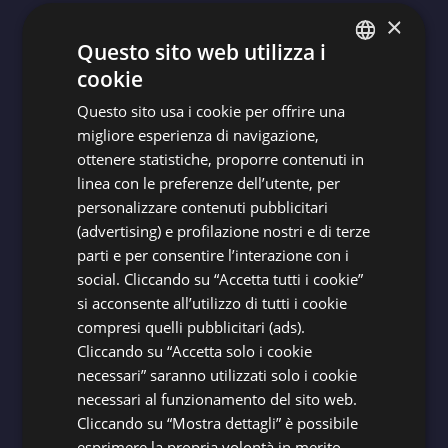
×
Questo sito web utilizza i
cookie
ITALIAN
Questo sito usa i cookie per offrire una
ENGLISH
migliore esperienza di navigazione,
FRENCH
ottenere statistiche, proporre contenuti in
linea con le preferenze dell’utente, per
GERMAN
ISCRIVITI ALLA NEWSLETTER
personalizzare contenuti pubblicitari
(advertising) e profilazione nostri e di terze
Per essere sempre aggiornato sul mondo
parti e per consentire l’interazione con i
e sulle attività di AZZURRO CLUB
social. Cliccando su “Accetta tutti i cookie”
VACANZE!
si acconsente all’utilizzo di tutti i cookie
compresi quelli pubblicitari (ads).
Cliccando su “Accetta solo i cookie
necessari” saranno utilizzati solo i cookie
ISCRIVITI
necessari al funzionamento del sito web.
Cliccando su “Mostra dettagli” è possibile
esprimere la propria volontà in merito