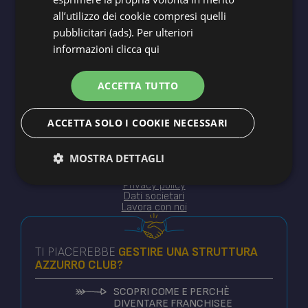
all’utilizzo dei cookie compresi quelli
Blue Holidays srl ©2025
pubblicitari (ads). Per ulteriori
XII Traversa 14 - Milano Marittima Cervia RA
informazioni
clicca qui
CIR ACC32621
P.IVA 02614790398
ACCETTA TUTTO
ACCETTA SOLO I COOKIE NECESSARI
MOSTRA DETTAGLI
Cookie policy
Privacy policy
Dati societari
Lavora con noi
TI PIACEREBBE
GESTIRE
UNA STRUTTURA
AZZURRO CLUB?
SCOPRI COME E PERCHÈ
DIVENTARE FRANCHISEE