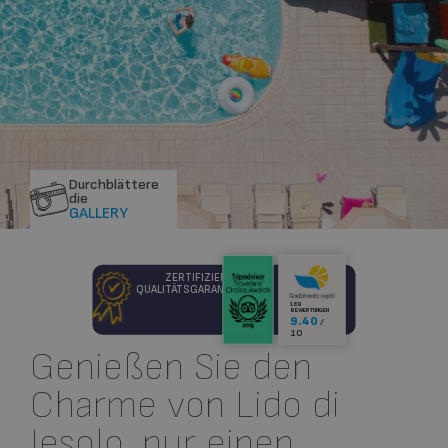
Durchblättere
die
GALLERY
ZERTIFIZIERTE
QUALITÄTSGARANTIE
189
BEWERTUNGEN
9.40
/
10
Genießen Sie den
Charme von Lido di
Jesolo, nur einen