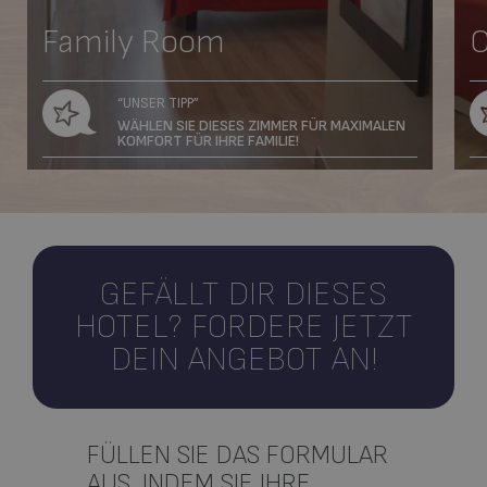
Family Room
C
“UNSER TIPP”
WÄHLEN SIE DIESES ZIMMER FÜR MAXIMALEN
KOMFORT FÜR IHRE FAMILIE!
GEFÄLLT DIR DIESES
HOTEL?
FORDERE JETZT
DEIN ANGEBOT AN!
FÜLLEN SIE DAS FORMULAR
AUS, INDEM SIE IHRE