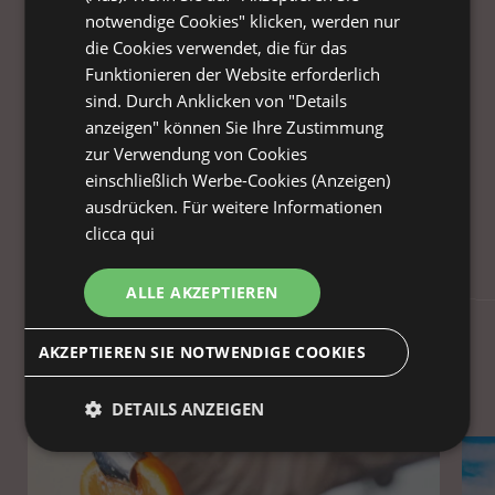
Spaß und Entspannung für
notwendige Cookies" klicken, werden nur
die Cookies verwendet, die für das
Familien. Hier sind die
Funktionieren der Website erforderlich
Services, von denen unsere
sind. Durch Anklicken von "Details
anzeigen" können Sie Ihre Zustimmung
Gäste begeistert sind:
zur Verwendung von Cookies
einschließlich Werbe-Cookies (Anzeigen)
HOTELDIENSTLEISTUNGEN:
ausdrücken. Für weitere Informationen
clicca qui
ALLE AKZEPTIEREN
AKZEPTIEREN SIE NOTWENDIGE COOKIES
1
aus
7
DETAILS ANZEIGEN