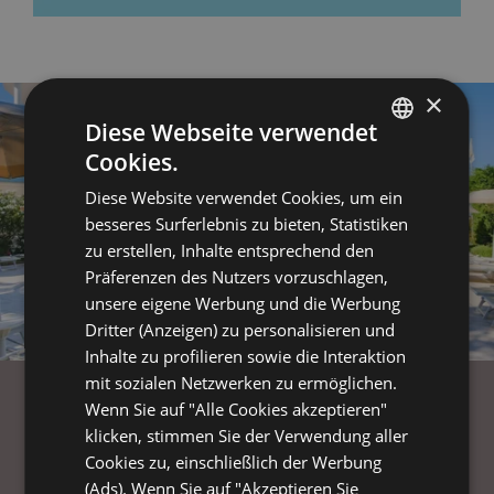
×
Diese Webseite verwendet
Cookies.
ITALIAN
Diese Website verwendet Cookies, um ein
ENGLISH
besseres Surferlebnis zu bieten, Statistiken
FRENCH
zu erstellen, Inhalte entsprechend den
Präferenzen des Nutzers vorzuschlagen,
GERMAN
unsere eigene Werbung und die Werbung
Dritter (Anzeigen) zu personalisieren und
Inhalte zu profilieren sowie die Interaktion
mit sozialen Netzwerken zu ermöglichen.
Wenn Sie auf "Alle Cookies akzeptieren"
klicken, stimmen Sie der Verwendung aller
Jedes Hotel von Azzurro Club
Cookies zu, einschließlich der Werbung
Vacanze ist eine Oase voller
(Ads). Wenn Sie auf "Akzeptieren Sie