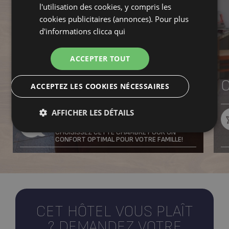
l'utilisation des cookies, y compris les
cookies publicitaires (annonces). Pour plus
d'informations
clicca qui
ACCEPTER TOUT
ACCEPTEZ LES COOKIES NÉCESSAIRES
Chambre Exclusive Home
AFFICHER LES DÉTAILS
“NOTRE CONSEIL”
CHOISISSEZ CETTE CHAMBRE POUR UN
CONFORT OPTIMAL POUR VOTRE FAMILLE!
CET HÔTEL VOUS PLAÎT
?
DEMANDEZ VOTRE