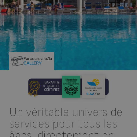
Parcourez le/la
GALLERY
GARANTIE
DE
QUALITÉ
CERTIFIÉE
597 AVIS
9.52
/ 10
Un véritable univers de
services pour tous les
âges, directement en