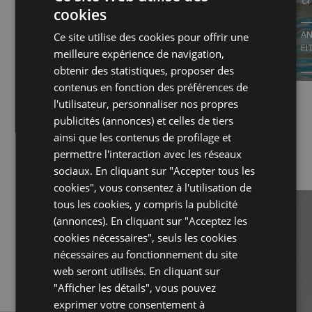
avec plaisir
cookies
ITALIAN
AN
Ce site utilise des cookies pour offrir une
ENGLISH
DU PETIT-DÉJEUNER AU DÎNER…
FI
meilleure expérience de navigation,
ET TOUT EST INCLUS
FRENCH
obtenir des statistiques, proposer des
contenus en fonction des préférences de
GERMAN
l'utilisateur, personnaliser nos propres
publicités (annonces) et celles de tiers
ainsi que les contenus de profilage et
permettre l'interaction avec les réseaux
1
de
4
sociaux. En cliquant sur "Accepter tous les
cookies", vous consentez à l'utilisation de
tous les cookies, y compris la publicité
(annonces). En cliquant sur "Acceptez les
cookies nécessaires", seuls les cookies
nécessaires au fonctionnement du site
web seront utilisés. En cliquant sur
"Afficher les détails", vous pouvez
exprimer votre consentement à