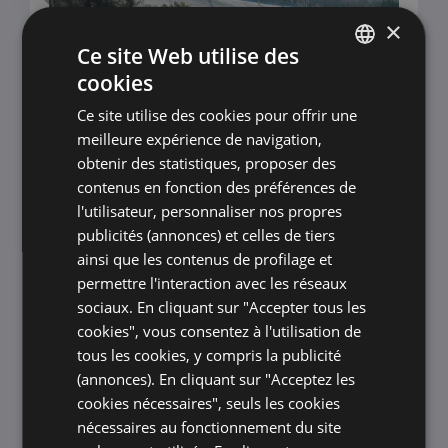
×
Ce site Web utilise des
cookies
ITALIAN
Ce site utilise des cookies pour offrir une
ENGLISH
meilleure expérience de navigation,
FRENCH
obtenir des statistiques, proposer des
DIRECTEMENT SUR LES PISTES
contenus en fonction des préférences de
GERMAN
l'utilisateur, personnaliser nos propres
HOTEL DOLOMITI - POLSA DI
BRENTONICO
publicités (annonces) et celles de tiers
ainsi que les contenus de profilage et
permettre l'interaction avec les réseaux
DEMANDEZ UN DEVIS
VOIR LES OFFRES
sociaux. En cliquant sur "Accepter tous les
cookies", vous consentez à l'utilisation de
Directement sur les pistes de Polsa San Valentino,
tous les cookies, y compris la publicité
à 1 400 mètres d’altitude, l’Hotel Dolomiti est le
(annonces). En cliquant sur "Acceptez les
cœur de votre semaine blanche : sport, nature et
cookies nécessaires", seuls les cookies
tradition du Trentin.
nécessaires au fonctionnement du site