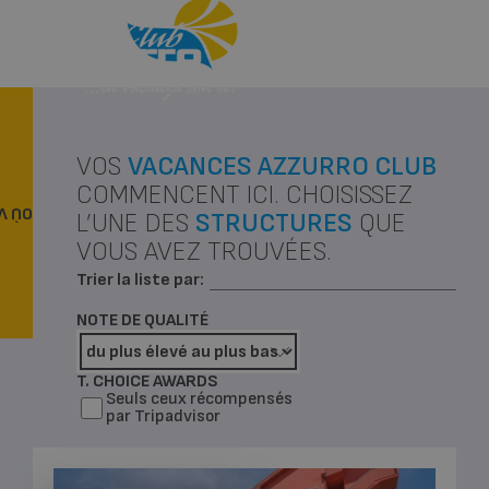
Menu
Appeler
VOS
VACANCES AZZURRO CLUB
COMMENCENT ICI. CHOISISSEZ
LER?
L’UNE DES
STRUCTURES
QUE
VOUS AVEZ TROUVÉES.
Trier la liste par:
NOTE DE QUALITÉ
T. CHOICE AWARDS
Seuls ceux récompensés
par Tripadvisor