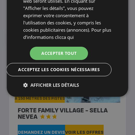
web seront utilisés. En cliquant sur
Aller à la fiche hôtel
"Afficher les détails", vous pouvez
exprimer votre consentement à
l'utilisation des cookies, y compris les
cookies publicitaires (annonces). Pour plus
Satisfaction des clients
d'informations
clicca qui
9,20
/ 10
ACCEPTER TOUT
ACCEPTEZ LES COOKIES NÉCESSAIRES
AFFICHER LES DÉTAILS
À 150 MÈTRES DES PISTES
FORTE FAMILY VILLAGE - SELLA
NEVEA
DEMANDEZ UN DEVIS
VOIR LES OFFRES